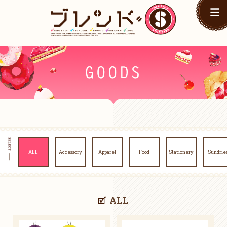
ALL
Accessory
Apparel
Food
Stationery
Sundrie
ALL