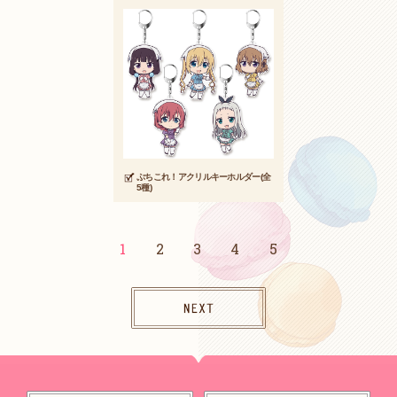
ぷちこれ！アクリルキーホルダー(全
5種)
1
2
3
4
5