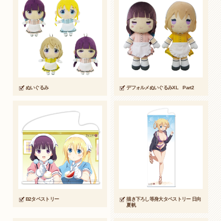
ぬいぐるみ
デフォルメぬいぐるみXL Part2
B2タペストリー
描き下ろし等身大タペストリー 日向
夏帆